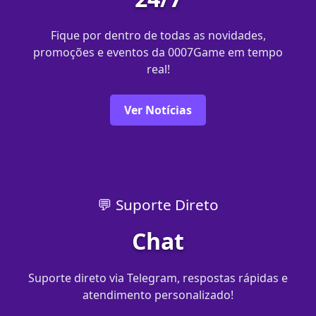
Fique por dentro de todas as novidades,
promoções e eventos da 0007Game em tempo
real!
Ver Notícias
💬 Suporte Direto
Chat
Suporte direto via Telegram, respostas rápidas e
atendimento personalizado!