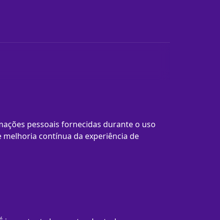
rmações pessoais fornecidas durante o uso
e melhoria contínua da experiência de