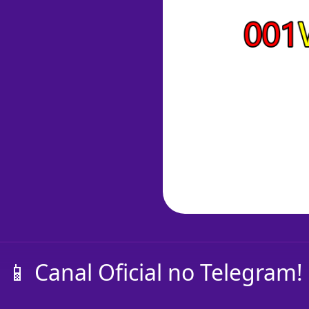
📱 Canal Oficial no Telegram!