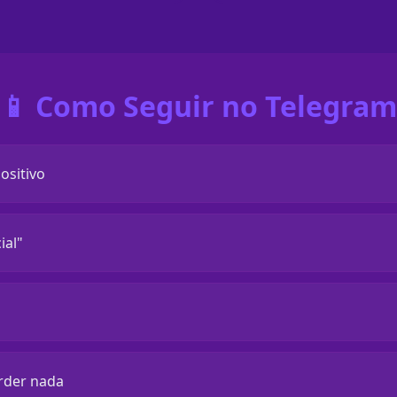
📱 Como Seguir no Telegram
ositivo
ial"
erder nada