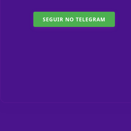
SEGUIR NO TELEGRAM