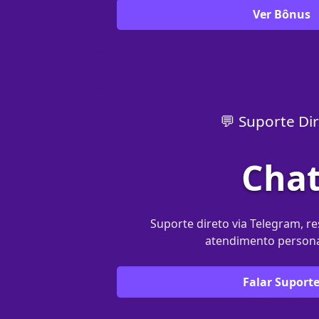
Ver Bônus
💬 Suporte Di
Cha
Suporte direto via Telegram, r
atendimento persona
Falar Suport