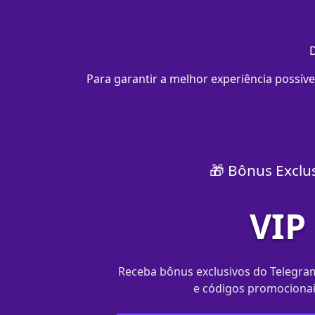
Para garantir a melhor experiência possív
🎁 Bônus Exclu
VIP
Receba bônus exclusivos do Telegra
e códigos promocionai