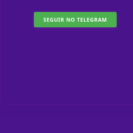
SEGUIR NO TELEGRAM