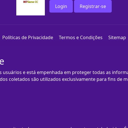
Login
Registrar-se
Políticas de Privacidade
Termos e Condições
Sitemap
de
us usuários e está empenhada em proteger todas as inform
os coletados são utilizados exclusivamente para fins de m