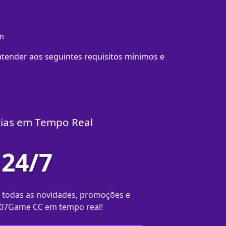
m
atender aos seguintes requisitos mínimos e
cias em Tempo Real
24/7
e todas as novidades, promoções e
007Game CC em tempo real!