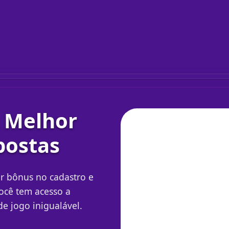
 Melhor
postas
r bônus no cadastro e
ocê tem acesso a
e jogo inigualável.