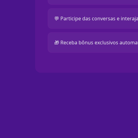
💬 Participe das conversas e interaj
🎁 Receba bônus exclusivos autom