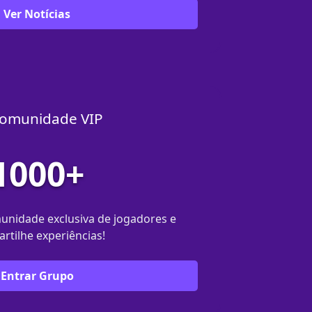
Ver Notícias
Comunidade VIP
1000+
unidade exclusiva de jogadores e
rtilhe experiências!
Entrar Grupo