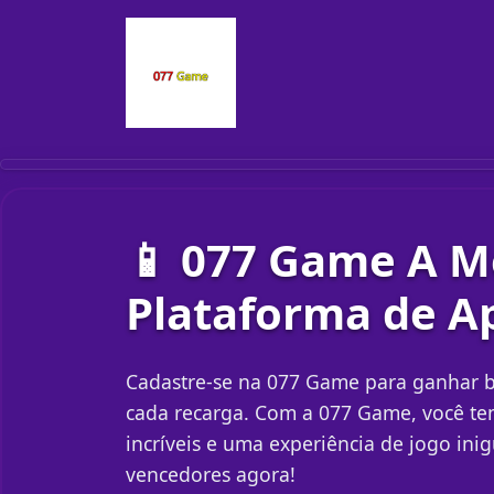
📱 077 Game A M
Plataforma de A
Cadastre-se na 077 Game para ganhar 
cada recarga. Com a 077 Game, você t
incríveis e uma experiência de jogo inig
vencedores agora!