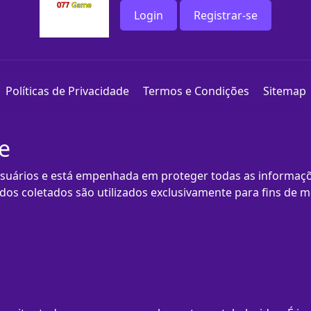
Login
Registrar-se
Políticas de Privacidade
Termos e Condições
Sitemap
de
 usuários e está empenhada em proteger todas as informaçõ
os coletados são utilizados exclusivamente para fins de m