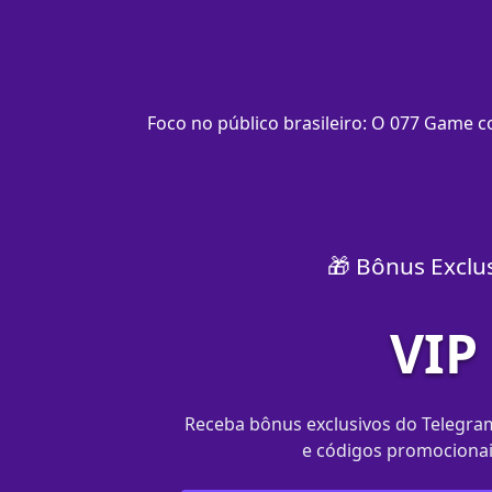
Foco no público brasileiro: O 077 Game 
🎁 Bônus Exclu
VIP
Receba bônus exclusivos do Telegra
e códigos promocionai