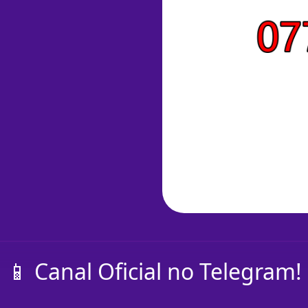
📱 Canal Oficial no Telegram!