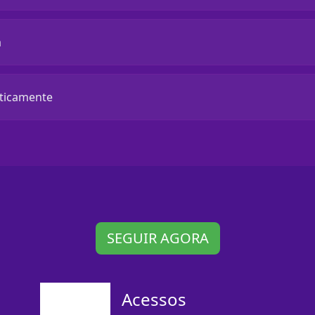
a
aticamente
SEGUIR AGORA
Acessos