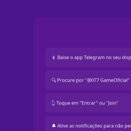
📱 Baixe o app Telegram no seu disp
🔍 Procure por "@077 GameOficial"
👆 Toque em "Entrar" ou "Join"
🔔 Ative as notificações para não p