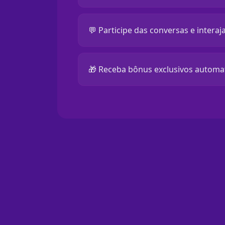
💬 Participe das conversas e interaj
🎁 Receba bônus exclusivos autom