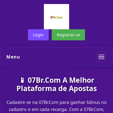
Login
Registrar-se
Menu
📱 07Br.Com A Melhor
Plataforma de Apostas
Cadastre-se na 07Br.Com para ganhar bônus no
cadastro e em cada recarga. Com a 07Br.Com,