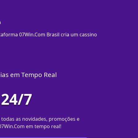
m
ataforma 07Win.Com Brasil cria um cassino
cias em Tempo Real
24/7
e todas as novidades, promoções e
07Win.Com em tempo real!