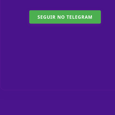
SEGUIR NO TELEGRAM