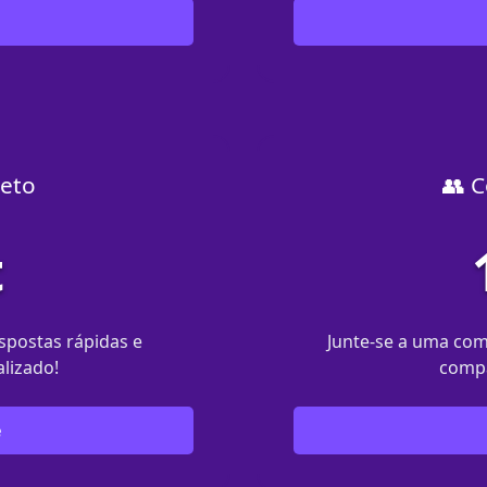
reto
👥 
t
espostas rápidas e
Junte-se a uma com
lizado!
compa
e