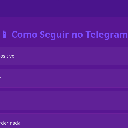
📱 Como Seguir no Telegram
ositivo
"
erder nada