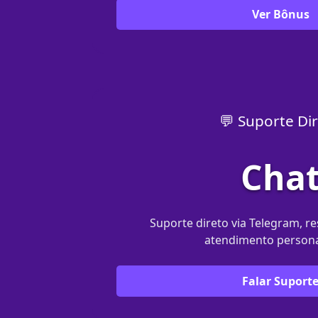
Ver Bônus
💬 Suporte Di
Cha
Suporte direto via Telegram, r
atendimento persona
Falar Suport