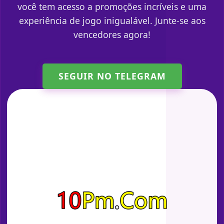
você tem acesso a promoções incríveis e uma
experiência de jogo inigualável. Junte-se aos
vencedores agora!
SEGUIR NO TELEGRAM