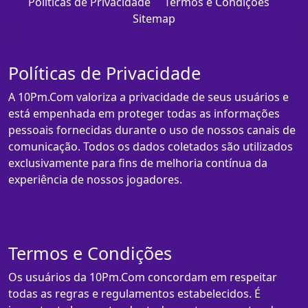
Políticas de Privacidade
Termos e Condições
Sitemap
Políticas de Privacidade
A 10Pm.Com valoriza a privacidade de seus usuários e
está empenhada em proteger todas as informações
pessoais fornecidas durante o uso de nossos canais de
comunicação. Todos os dados coletados são utilizados
exclusivamente para fins de melhoria contínua da
experiência de nossos jogadores.
Termos e Condições
Os usuários da 10Pm.Com concordam em respeitar
todas as regras e regulamentos estabelecidos. É