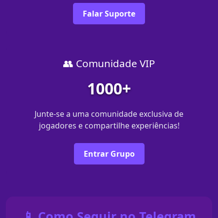
Falar Suporte
👥 Comunidade VIP
1000+
Junte-se a uma comunidade exclusiva de
jogadores e compartilhe experiências!
Entrar Grupo
📱 Como Seguir no Telegram