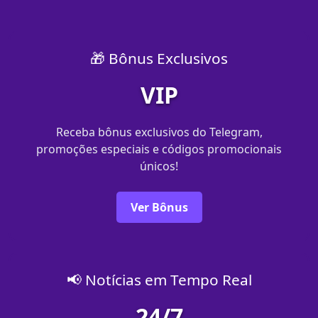
🎁 Bônus Exclusivos
VIP
Receba bônus exclusivos do Telegram,
promoções especiais e códigos promocionais
únicos!
Ver Bônus
📢 Notícias em Tempo Real
24/7