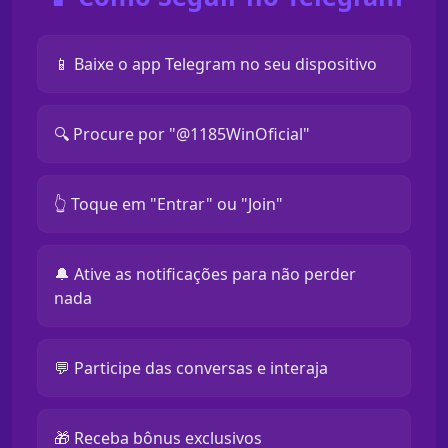
📱 Baixe o app Telegram no seu dispositivo
🔍 Procure por "@1185WinOficial"
👆 Toque em "Entrar" ou "Join"
🔔 Ative as notificações para não perder
nada
💬 Participe das conversas e interaja
🎁 Receba bônus exclusivos