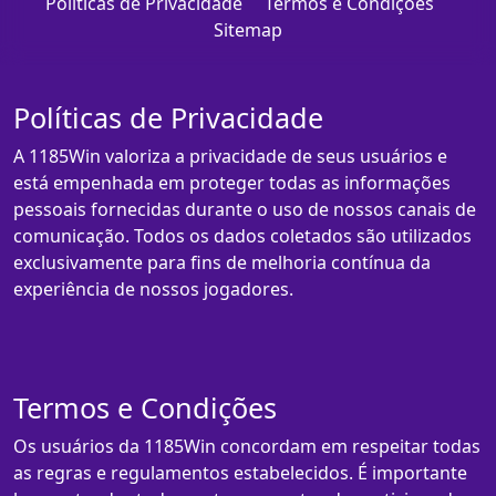
Políticas de Privacidade
Termos e Condições
Sitemap
Políticas de Privacidade
A 1185Win valoriza a privacidade de seus usuários e
está empenhada em proteger todas as informações
pessoais fornecidas durante o uso de nossos canais de
comunicação. Todos os dados coletados são utilizados
exclusivamente para fins de melhoria contínua da
experiência de nossos jogadores.
Termos e Condições
Os usuários da 1185Win concordam em respeitar todas
as regras e regulamentos estabelecidos. É importante