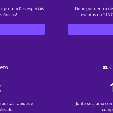
m, promoções especiais
Fique por dentro d
s únicos!
eventos da 11A.
reto
👥 
t
espostas rápidas e
Junte-se a uma com
lizado!
compa