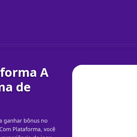
aforma A
ma de
ra ganhar bônus no
.Com Plataforma, você