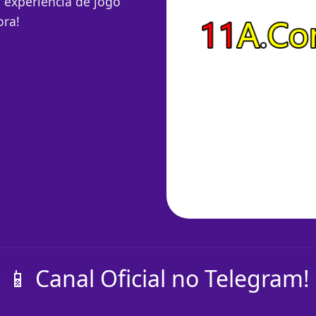
 experiência de jogo
ora!
📱 Canal Oficial no Telegram!