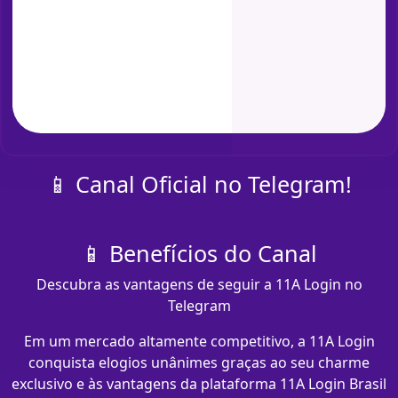
📱 Canal Oficial no Telegram!
📱 Benefícios do Canal
Descubra as vantagens de seguir a 11A Login no
Telegram
Em um mercado altamente competitivo, a 11A Login
conquista elogios unânimes graças ao seu charme
exclusivo e às vantagens da plataforma 11A Login Brasil