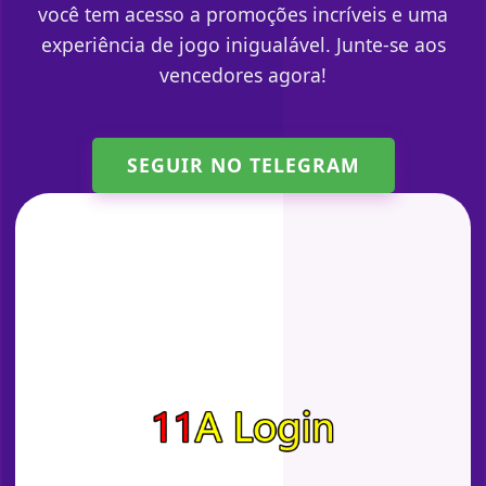
você tem acesso a promoções incríveis e uma
experiência de jogo inigualável. Junte-se aos
vencedores agora!
SEGUIR NO TELEGRAM