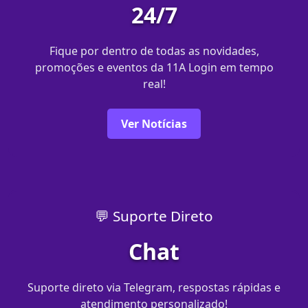
24/7
Fique por dentro de todas as novidades,
promoções e eventos da 11A Login em tempo
real!
Ver Notícias
💬 Suporte Direto
Chat
Suporte direto via Telegram, respostas rápidas e
atendimento personalizado!