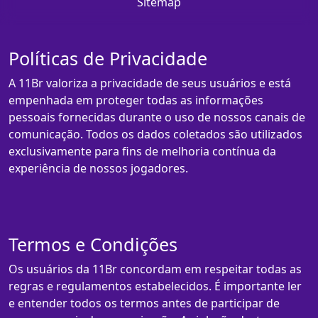
Sitemap
Políticas de Privacidade
A 11Br valoriza a privacidade de seus usuários e está
empenhada em proteger todas as informações
pessoais fornecidas durante o uso de nossos canais de
comunicação. Todos os dados coletados são utilizados
exclusivamente para fins de melhoria contínua da
experiência de nossos jogadores.
Termos e Condições
Os usuários da 11Br concordam em respeitar todas as
regras e regulamentos estabelecidos. É importante ler
e entender todos os termos antes de participar de