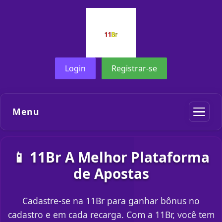
Login
Registrar-se
Menu
📱 11Br A Melhor Plataforma
de Apostas
Cadastre-se na 11Br para ganhar bônus no
cadastro e em cada recarga. Com a 11Br, você tem