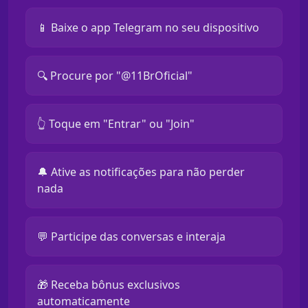
📱 Baixe o app Telegram no seu dispositivo
🔍 Procure por "@11BrOficial"
👆 Toque em "Entrar" ou "Join"
🔔 Ative as notificações para não perder
nada
💬 Participe das conversas e interaja
🎁 Receba bônus exclusivos
automaticamente