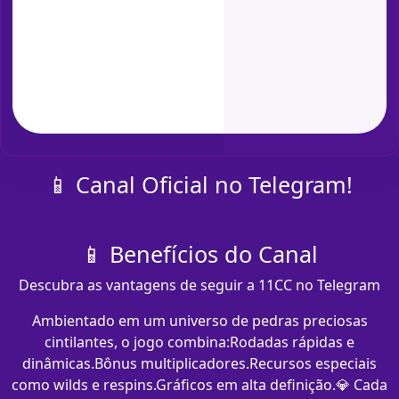
📱 Canal Oficial no Telegram!
📱 Benefícios do Canal
Descubra as vantagens de seguir a 11CC no Telegram
Ambientado em um universo de pedras preciosas
cintilantes, o jogo combina:Rodadas rápidas e
dinâmicas.Bônus multiplicadores.Recursos especiais
como wilds e respins.Gráficos em alta definição.💎 Cada