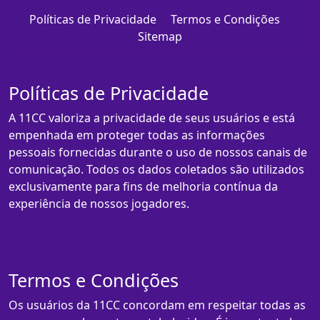
Políticas de Privacidade
Termos e Condições
Sitemap
Políticas de Privacidade
A 11CC valoriza a privacidade de seus usuários e está
empenhada em proteger todas as informações
pessoais fornecidas durante o uso de nossos canais de
comunicação. Todos os dados coletados são utilizados
exclusivamente para fins de melhoria contínua da
experiência de nossos jogadores.
Termos e Condições
Os usuários da 11CC concordam em respeitar todas as