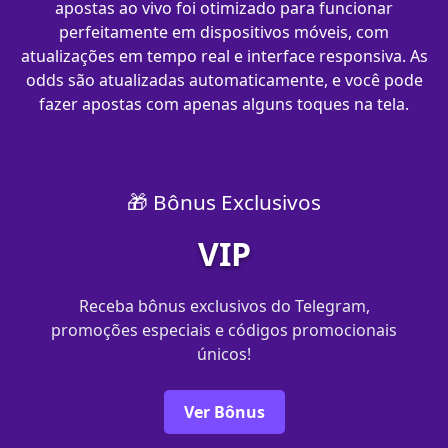
apostas ao vivo foi otimizado para funcionar
perfeitamente em dispositivos móveis, com
atualizações em tempo real e interface responsiva. As
odds são atualizadas automaticamente, e você pode
fazer apostas com apenas alguns toques na tela.
🎁 Bônus Exclusivos
VIP
Receba bônus exclusivos do Telegram,
promoções especiais e códigos promocionais
únicos!
Ver Bônus