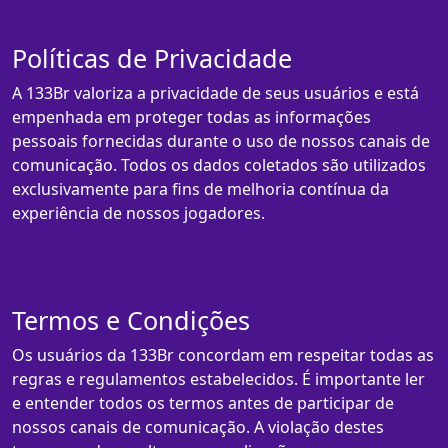
Políticas de Privacidade
A 133Br valoriza a privacidade de seus usuários e está
empenhada em proteger todas as informações
pessoais fornecidas durante o uso de nossos canais de
comunicação. Todos os dados coletados são utilizados
exclusivamente para fins de melhoria contínua da
experiência de nossos jogadores.
Termos e Condições
Os usuários da 133Br concordam em respeitar todas as
regras e regulamentos estabelecidos. É importante ler
e entender todos os termos antes de participar de
nossos canais de comunicação. A violação destes