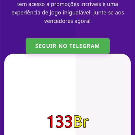
tem acesso a promoções incríveis e uma
experiência de jogo inigualável. Junte-se aos
vencedores agora!
SEGUIR NO TELEGRAM