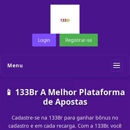
Login
Registrar-se
Menu
📱 133Br A Melhor Plataforma
de Apostas
Cadastre-se na 133Br para ganhar bônus no
cadastro e em cada recarga. Com a 133Br, você