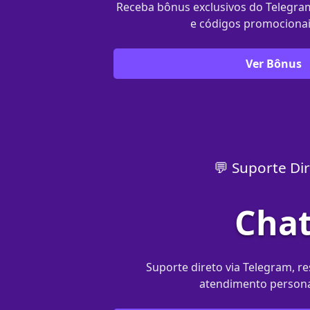
Receba bônus exclusivos do Telegra
e códigos promocionai
Ver Bônus
💬 Suporte Di
Cha
Suporte direto via Telegram, r
atendimento persona