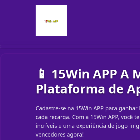
📱 15Win APP A 
Plataforma de A
Cadastre-se na 15Win APP para ganhar 
cada recarga. Com a 15Win APP, você t
incríveis e uma experiência de jogo inig
vencedores agora!