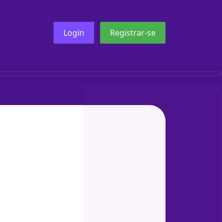
Login
Registrar-se