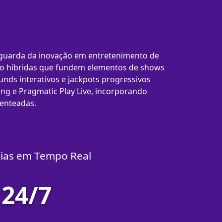
m
nguarda da inovação em entretenimento de
ão híbridas que fundem elementos de shows
unds interativos e jackpots progressivos
ing e Pragmatic Play Live, incorporando
tenteadas.
cias em Tempo Real
24/7