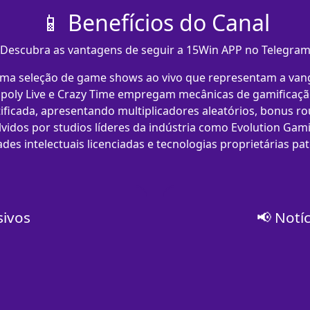
📱 Benefícios do Canal
Descubra as vantagens de seguir a 15Win APP no Telegra
 uma seleção de game shows ao vivo que representam a va
opoly Live e Crazy Time empregam mecânicas de gamificaç
ificada, apresentando multiplicadores aleatórios, bonus ro
vidos por studios líderes da indústria como Evolution Gam
des intelectuais licenciadas e tecnologias proprietárias pa
sivos
📢 Notí