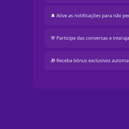
🔔 Ative as notificações para não p
💬 Participe das conversas e interaj
🎁 Receba bônus exclusivos autom