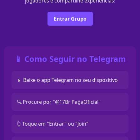
jogadores e compartilhe experiências!
Entrar Grupo
📱 Como Seguir no Telegram
📱 Baixe o app Telegram no seu dispositivo
🔍 Procure por "@17Br PagaOficial"
👆 Toque em "Entrar" ou "Join"