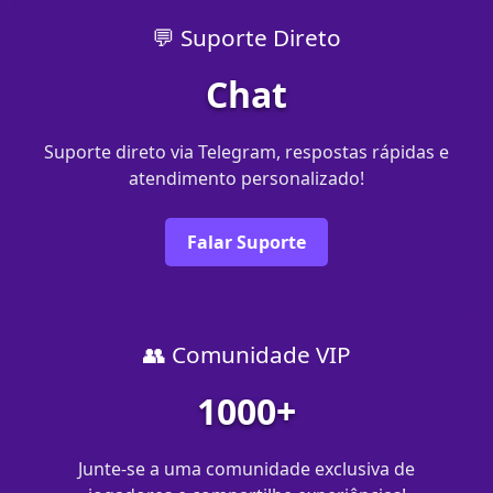
💬 Suporte Direto
Chat
Suporte direto via Telegram, respostas rápidas e
atendimento personalizado!
Falar Suporte
👥 Comunidade VIP
1000+
Junte-se a uma comunidade exclusiva de