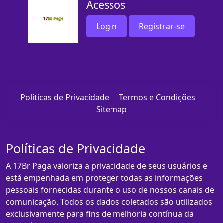
Acessos
Login
Registrar-se
Políticas de Privacidade
Termos e Condições
Sitemap
Políticas de Privacidade
A 17Br Paga valoriza a privacidade de seus usuários e
está empenhada em proteger todas as informações
pessoais fornecidas durante o uso de nossos canais de
comunicação. Todos os dados coletados são utilizados
exclusivamente para fins de melhoria contínua da