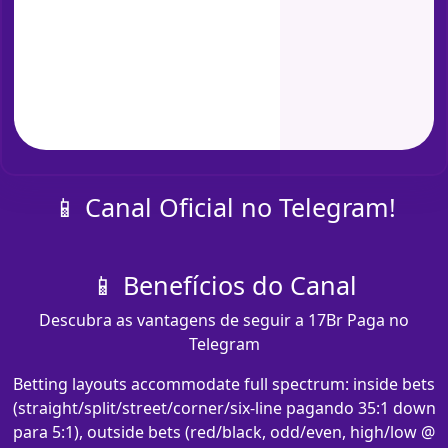
📱 Canal Oficial no Telegram!
📱 Benefícios do Canal
Descubra as vantagens de seguir a 17Br Paga no
Telegram
Betting layouts accommodate full spectrum: inside bets
(straight/split/street/corner/six-line pagando 35:1 down
para 5:1), outside bets (red/black, odd/even, high/low @