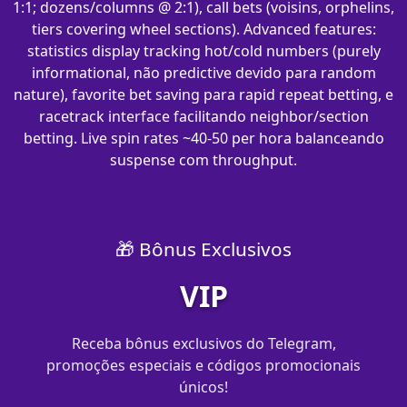
1:1; dozens/columns @ 2:1), call bets (voisins, orphelins,
tiers covering wheel sections). Advanced features:
statistics display tracking hot/cold numbers (purely
informational, não predictive devido para random
nature), favorite bet saving para rapid repeat betting, e
racetrack interface facilitando neighbor/section
betting. Live spin rates ~40-50 per hora balanceando
suspense com throughput.
🎁 Bônus Exclusivos
VIP
Receba bônus exclusivos do Telegram,
promoções especiais e códigos promocionais
únicos!