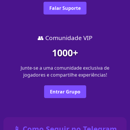
Falar Suporte
👥 Comunidade VIP
1000+
Junte-se a uma comunidade exclusiva de
jogadores e compartilhe experiências!
Entrar Grupo
📱 Como Seguir no Telegram