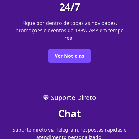
24/7
Fique por dentro de todas as novidades,
promoções e eventos da 188W APP em tempo
real!
Ver Notícias
💬 Suporte Direto
Chat
Suporte direto via Telegram, respostas rápidas e
atendimento personalizado!