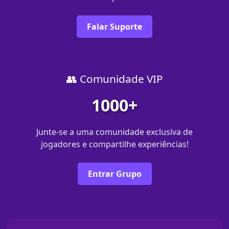
Falar Suporte
👥 Comunidade VIP
1000+
Junte-se a uma comunidade exclusiva de
jogadores e compartilhe experiências!
Entrar Grupo