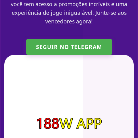
você tem acesso a promoções incríveis e uma
experiência de jogo inigualável. Junte-se aos
vencedores agora!
SEGUIR NO TELEGRAM