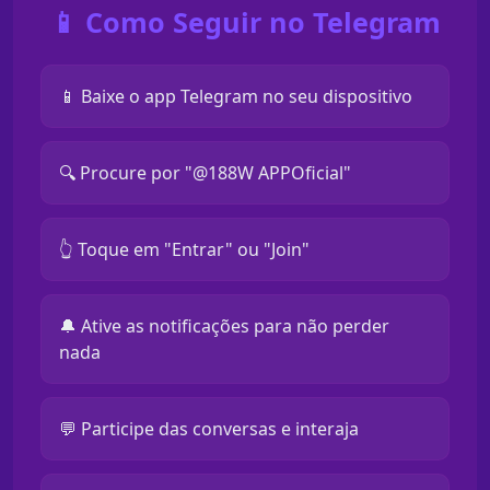
📱 Como Seguir no Telegram
📱 Baixe o app Telegram no seu dispositivo
🔍 Procure por "@188W APPOficial"
👆 Toque em "Entrar" ou "Join"
🔔 Ative as notificações para não perder
nada
💬 Participe das conversas e interaja