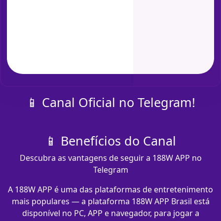
📱 Canal Oficial no Telegram!
📱 Benefícios do Canal
Descubra as vantagens de seguir a 188W APP no
Telegram
A 188W APP é uma das plataformas de entretenimento
mais populares — a plataforma 188W APP Brasil está
disponível no PC, APP e navegador, para jogar a