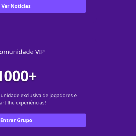
Ver Notícias
Comunidade VIP
1000+
unidade exclusiva de jogadores e
rtilhe experiências!
Entrar Grupo