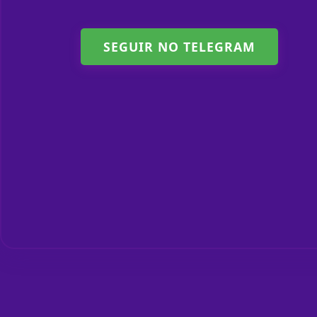
SEGUIR NO TELEGRAM