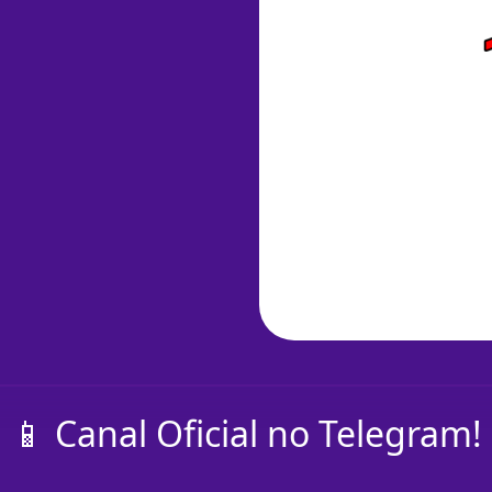
📱 Canal Oficial no Telegram!