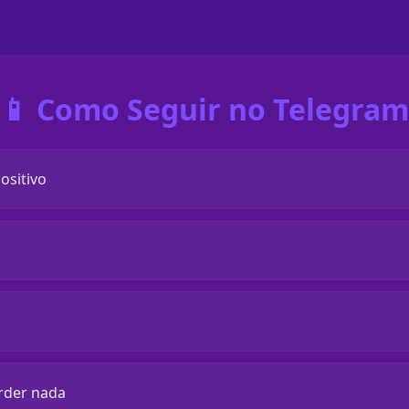
📱 Como Seguir no Telegram
ositivo
erder nada