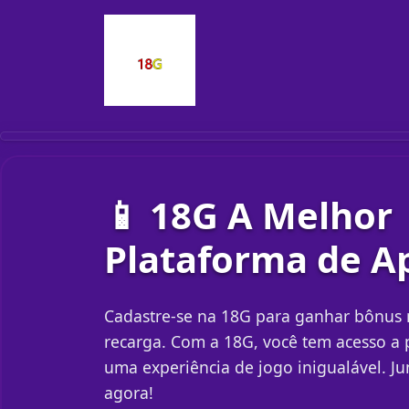
📱 18G A Melhor
Plataforma de A
Cadastre-se na 18G para ganhar bônus 
recarga. Com a 18G, você tem acesso a 
uma experiência de jogo inigualável. J
agora!