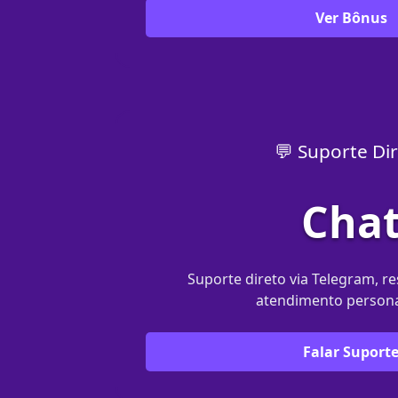
Ver Bônus
💬 Suporte Di
Cha
Suporte direto via Telegram, r
atendimento persona
Falar Suport