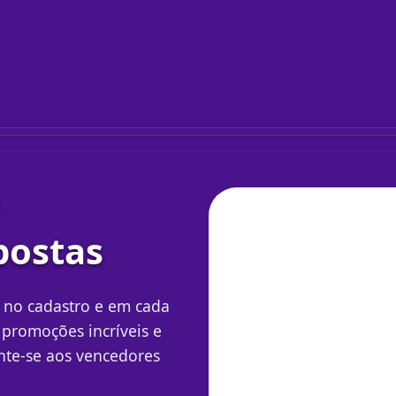
postas
 no cadastro e em cada
 promoções incríveis e
unte-se aos vencedores