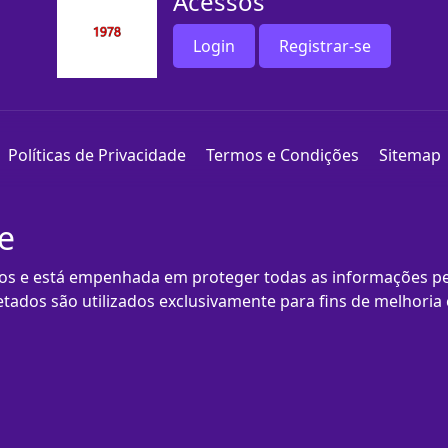
Acessos
Login
Registrar-se
Políticas de Privacidade
Termos e Condições
Sitemap
de
rios e está empenhada em proteger todas as informações p
tados são utilizados exclusivamente para fins de melhoria