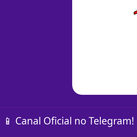
📱 Canal Oficial no Telegram!