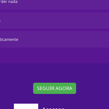
erder nada
a
aticamente
SEGUIR AGORA