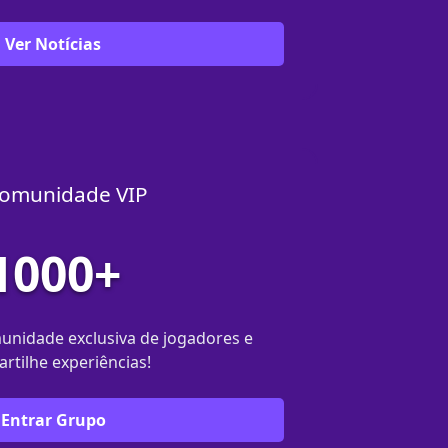
Ver Notícias
Comunidade VIP
1000+
unidade exclusiva de jogadores e
rtilhe experiências!
Entrar Grupo