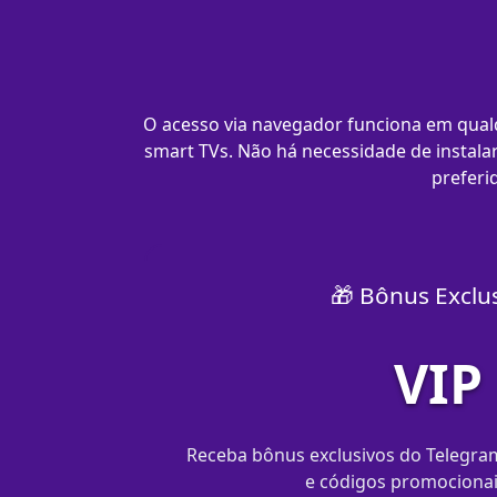
O acesso via navegador funciona em qual
smart TVs. Não há necessidade de instala
preferi
🎁 Bônus Exclu
VIP
Receba bônus exclusivos do Telegra
e códigos promocionai