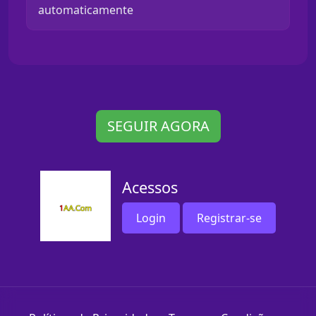
automaticamente
SEGUIR AGORA
Acessos
Login
Registrar-se