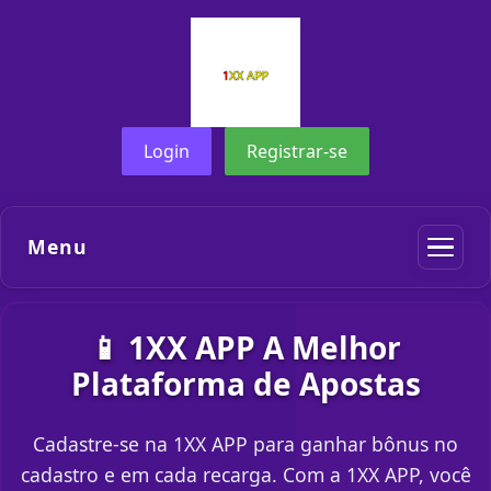
Login
Registrar-se
Menu
📱 1XX APP A Melhor
Plataforma de Apostas
Cadastre-se na 1XX APP para ganhar bônus no
cadastro e em cada recarga. Com a 1XX APP, você