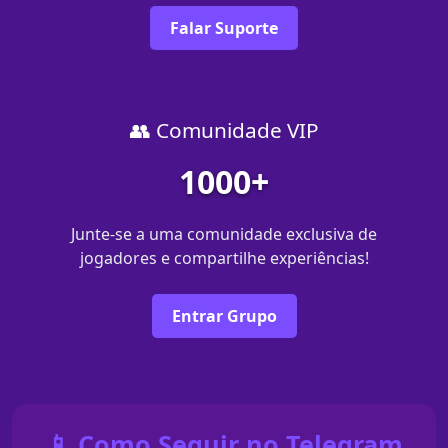
Falar Suporte
👥 Comunidade VIP
1000+
Junte-se a uma comunidade exclusiva de
jogadores e compartilhe experiências!
Entrar Grupo
📱 Como Seguir no Telegram