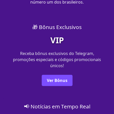
número um dos brasileiros.
🎁 Bônus Exclusivos
VIP
Receba bônus exclusivos do Telegram,
promoções especiais e códigos promocionais
únicos!
Ver Bônus
📢 Notícias em Tempo Real