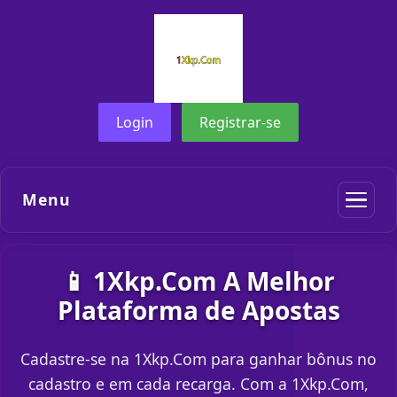
Login
Registrar-se
Menu
📱 1Xkp.Com A Melhor
Plataforma de Apostas
Cadastre-se na 1Xkp.Com para ganhar bônus no
cadastro e em cada recarga. Com a 1Xkp.Com,