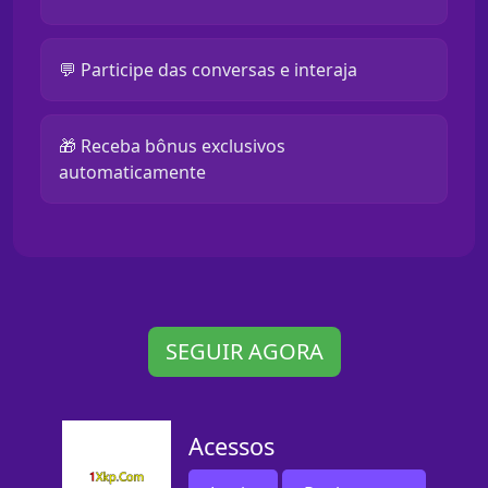
💬 Participe das conversas e interaja
🎁 Receba bônus exclusivos
automaticamente
SEGUIR AGORA
Acessos