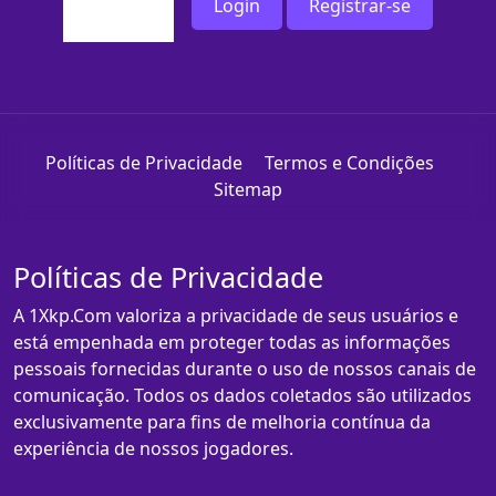
Login
Registrar-se
Políticas de Privacidade
Termos e Condições
Sitemap
Políticas de Privacidade
A 1Xkp.Com valoriza a privacidade de seus usuários e
está empenhada em proteger todas as informações
pessoais fornecidas durante o uso de nossos canais de
comunicação. Todos os dados coletados são utilizados
exclusivamente para fins de melhoria contínua da
experiência de nossos jogadores.