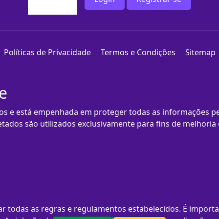
Políticas de Privacidade
Termos e Condições
Sitemap
de
rios e está empenhada em proteger todas as informações p
tados são utilizados exclusivamente para fins de melhoria
 todas as regras e regulamentos estabelecidos. É importa