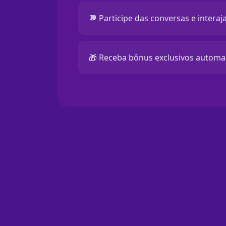
💬 Participe das conversas e interaj
🎁 Receba bônus exclusivos autom