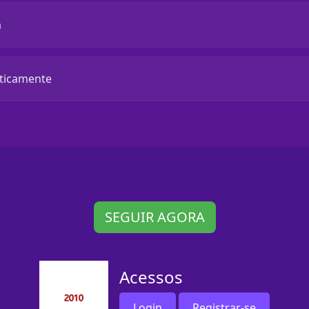
a
aticamente
SEGUIR AGORA
Acessos
Login
Registrar-se