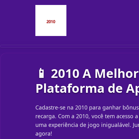
📱 2010 A Melhor
Plataforma de A
Cadastre-se na 2010 para ganhar bônus
recarga. Com a 2010, você tem acesso a
uma experiência de jogo inigualável. J
agora!