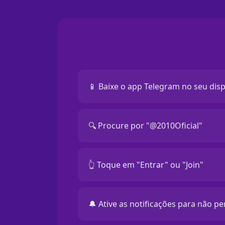
📱 Baixe o app Telegram no seu disp
🔍 Procure por "@2010Oficial"
👆 Toque em "Entrar" ou "Join"
🔔 Ative as notificações para não p