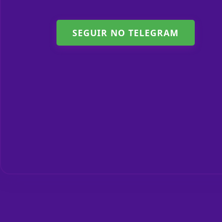
SEGUIR NO TELEGRAM