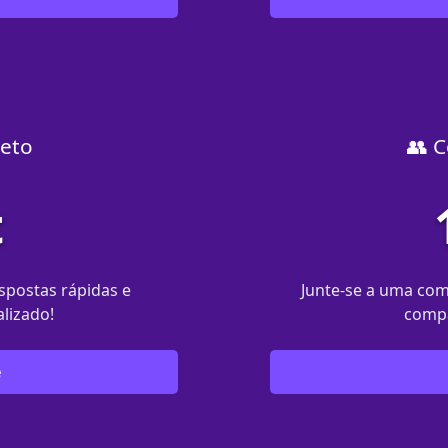
reto
👥 
t
espostas rápidas e
Junte-se a uma com
lizado!
compa
e