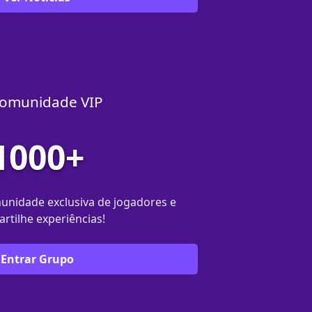
Comunidade VIP
1000+
unidade exclusiva de jogadores e
rtilhe experiências!
Entrar Grupo