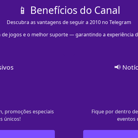
📱 Benefícios do Canal
Descubra as vantagens de seguir a 2010 no Telegram
e jogos e o melhor suporte — garantindo a experiência de 
sivos
📢 Notí
m, promoções especiais
Fique por dentro d
s únicos!
eventos 