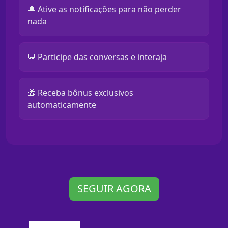
🔔 Ative as notificações para não perder
nada
💬 Participe das conversas e interaja
🎁 Receba bônus exclusivos
automaticamente
SEGUIR AGORA