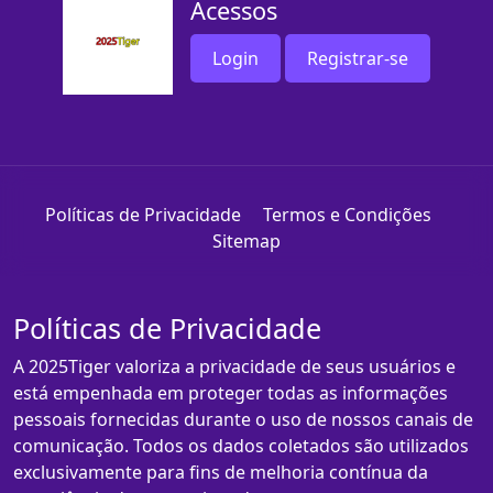
Acessos
Login
Registrar-se
Políticas de Privacidade
Termos e Condições
Sitemap
Políticas de Privacidade
A 2025Tiger valoriza a privacidade de seus usuários e
está empenhada em proteger todas as informações
pessoais fornecidas durante o uso de nossos canais de
comunicação. Todos os dados coletados são utilizados
exclusivamente para fins de melhoria contínua da