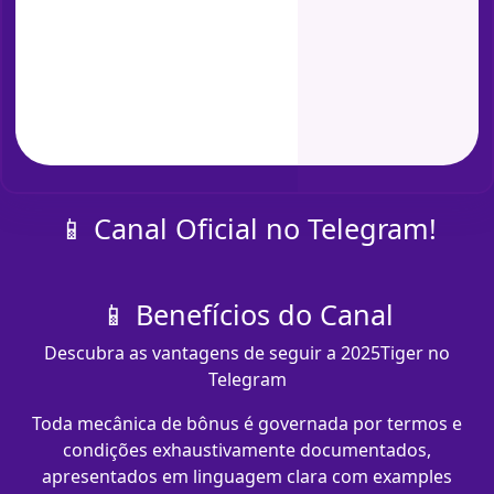
📱 Canal Oficial no Telegram!
📱 Benefícios do Canal
Descubra as vantagens de seguir a 2025Tiger no
Telegram
Toda mecânica de bônus é governada por termos e
condições exhaustivamente documentados,
apresentados em linguagem clara com examples