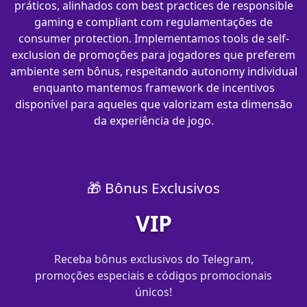
práticos, alinhados com best practices de responsible
gaming e compliant com regulamentações de
consumer protection. Implementamos tools de self-
exclusion de promoções para jogadores que preferem
ambiente sem bônus, respeitando autonomy individual
enquanto mantemos framework de incentivos
disponível para aqueles que valorizam esta dimensão
da experiência de jogo.
🎁 Bônus Exclusivos
VIP
Receba bônus exclusivos do Telegram,
promoções especiais e códigos promocionais
únicos!