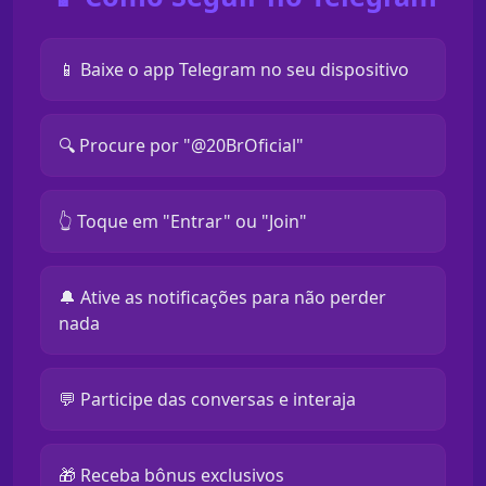
📱 Baixe o app Telegram no seu dispositivo
🔍 Procure por "@20BrOficial"
👆 Toque em "Entrar" ou "Join"
🔔 Ative as notificações para não perder
nada
💬 Participe das conversas e interaja
🎁 Receba bônus exclusivos