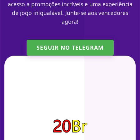
acesso a promoções incríveis e uma experiência
de jogo inigualável. Junte-se aos vencedores
agora!
SEGUIR NO TELEGRAM