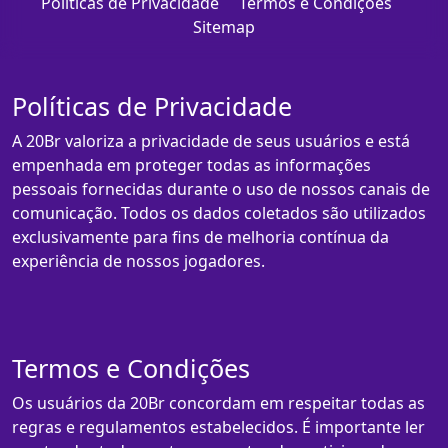
Políticas de Privacidade
Termos e Condições
Sitemap
Políticas de Privacidade
A 20Br valoriza a privacidade de seus usuários e está
empenhada em proteger todas as informações
pessoais fornecidas durante o uso de nossos canais de
comunicação. Todos os dados coletados são utilizados
exclusivamente para fins de melhoria contínua da
experiência de nossos jogadores.
Termos e Condições
Os usuários da 20Br concordam em respeitar todas as
regras e regulamentos estabelecidos. É importante ler