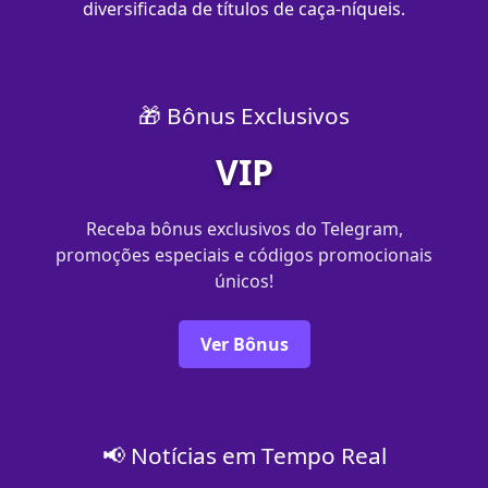
diversificada de títulos de caça-níqueis.
🎁 Bônus Exclusivos
VIP
Receba bônus exclusivos do Telegram,
promoções especiais e códigos promocionais
únicos!
Ver Bônus
📢 Notícias em Tempo Real