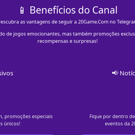
📱 Benefícios do Canal
escubra as vantagens de seguir a 20Game.Com no Telegr
o de jogos emocionantes, mas também promoções exclusi
recompensas e surpresas!
sivos
📢 Notí
m, promoções especiais
Fique por dentro d
s únicos!
eventos da 