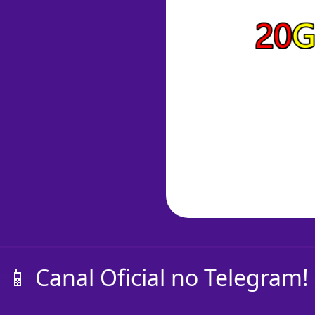
📱 Canal Oficial no Telegram!