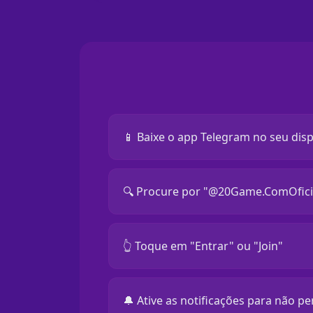
📱 Baixe o app Telegram no seu disp
🔍 Procure por "@20Game.ComOfici
👆 Toque em "Entrar" ou "Join"
🔔 Ative as notificações para não p