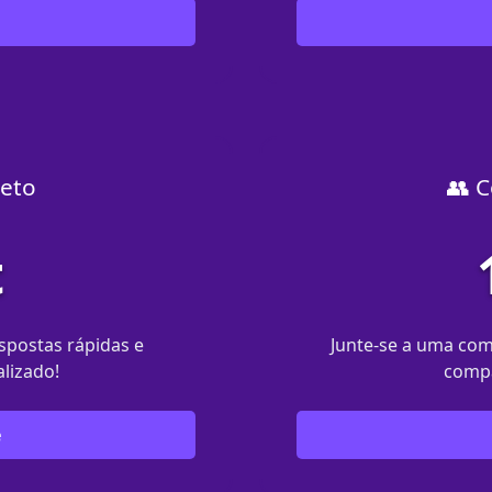
reto
👥 
t
espostas rápidas e
Junte-se a uma com
lizado!
compa
e