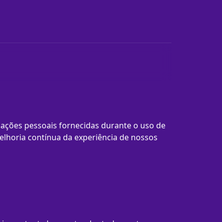
ações pessoais fornecidas durante o uso de
elhoria contínua da experiência de nossos