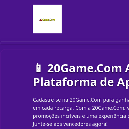
📱 20Game.Com 
Plataforma de A
Cadastre-se na 20Game.Com para ganha
em cada recarga. Com a 20Game.Com, v
promoções incríveis e uma experiência d
Junte-se aos vencedores agora!