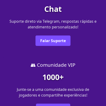
Chat
Suporte direto via Telegram, respostas rápidas e
atendimento personalizado!
Falar Suporte
👥 Comunidade VIP
1000+
Junte-se a uma comunidade exclusiva de
jogadores e compartilhe experiências!