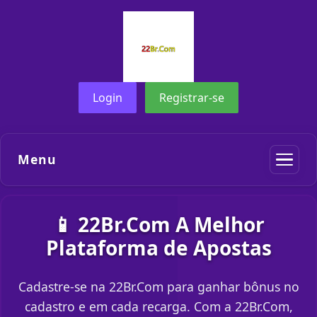
Login
Registrar-se
Menu
📱 22Br.Com A Melhor
Plataforma de Apostas
Cadastre-se na 22Br.Com para ganhar bônus no
cadastro e em cada recarga. Com a 22Br.Com,