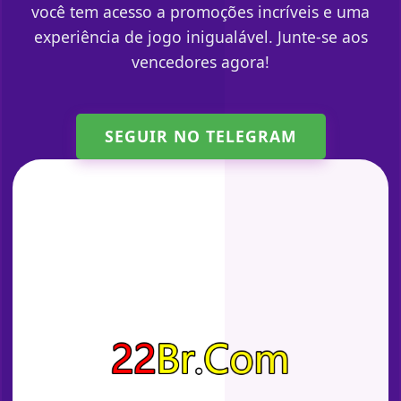
você tem acesso a promoções incríveis e uma
experiência de jogo inigualável. Junte-se aos
vencedores agora!
SEGUIR NO TELEGRAM