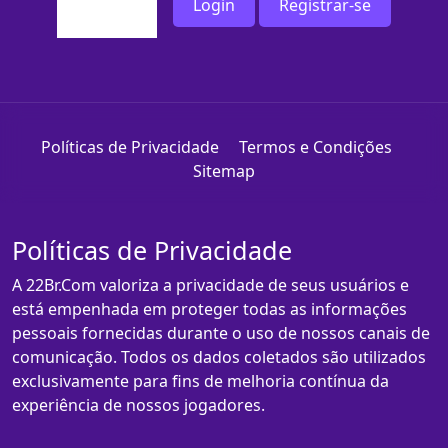
Login
Registrar-se
Políticas de Privacidade
Termos e Condições
Sitemap
Políticas de Privacidade
A 22Br.Com valoriza a privacidade de seus usuários e
está empenhada em proteger todas as informações
pessoais fornecidas durante o uso de nossos canais de
comunicação. Todos os dados coletados são utilizados
exclusivamente para fins de melhoria contínua da
experiência de nossos jogadores.