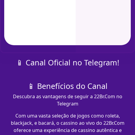
📱 Canal Oficial no Telegram!
📱 Benefícios do Canal
Descubra as vantagens de seguir a 22Br.Com no
Telegram
Com uma vasta seleção de jogos como roleta,
blackjack, e bacará, o cassino ao vivo do 22Br.Com
oferece uma experiência de cassino autêntica e