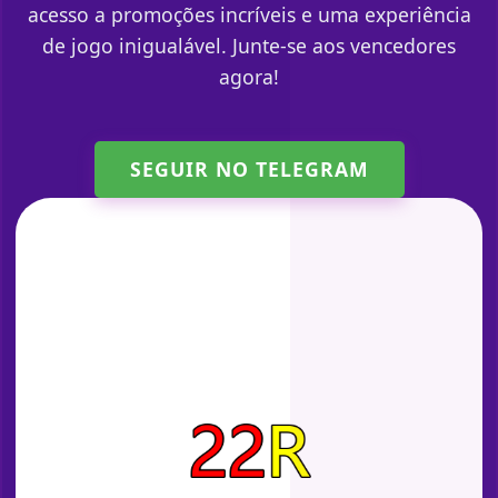
acesso a promoções incríveis e uma experiência
de jogo inigualável. Junte-se aos vencedores
agora!
SEGUIR NO TELEGRAM