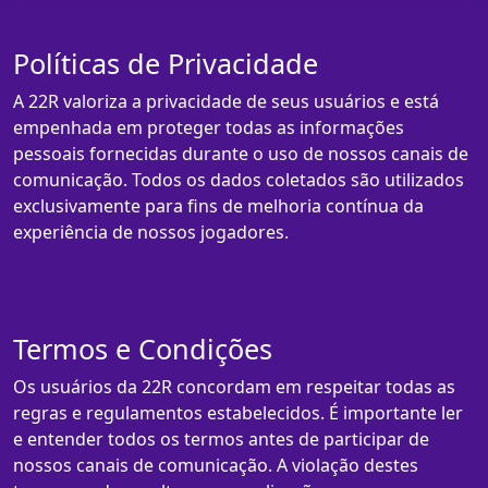
Políticas de Privacidade
A 22R valoriza a privacidade de seus usuários e está
empenhada em proteger todas as informações
pessoais fornecidas durante o uso de nossos canais de
comunicação. Todos os dados coletados são utilizados
exclusivamente para fins de melhoria contínua da
experiência de nossos jogadores.
Termos e Condições
Os usuários da 22R concordam em respeitar todas as
regras e regulamentos estabelecidos. É importante ler
e entender todos os termos antes de participar de
nossos canais de comunicação. A violação destes