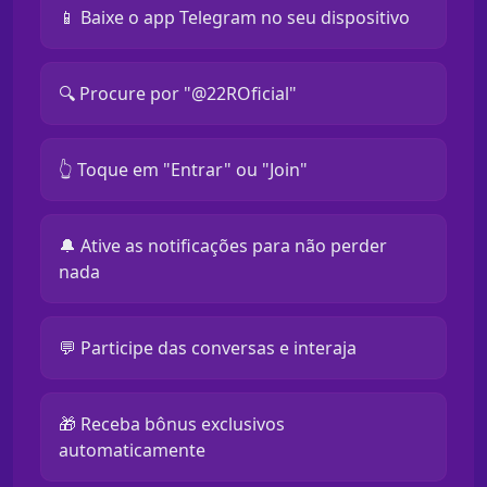
📱 Baixe o app Telegram no seu dispositivo
🔍 Procure por "@22ROficial"
👆 Toque em "Entrar" ou "Join"
🔔 Ative as notificações para não perder
nada
💬 Participe das conversas e interaja
🎁 Receba bônus exclusivos
automaticamente