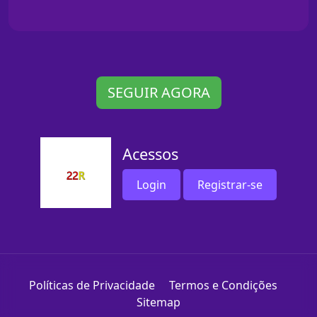
SEGUIR AGORA
Acessos
Login
Registrar-se
Políticas de Privacidade
Termos e Condições
Sitemap