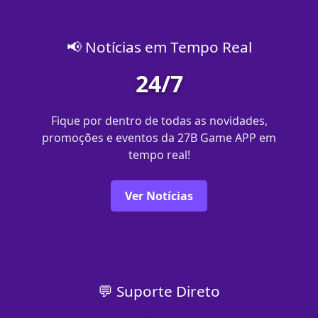
📢 Notícias em Tempo Real
24/7
Fique por dentro de todas as novidades,
promoções e eventos da 27B Game APP em
tempo real!
Ver Notícias
💬 Suporte Direto