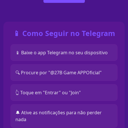
📱 Como Seguir no Telegram
📱 Baixe o app Telegram no seu dispositivo
🔍 Procure por "@27B Game APPOficial"
👆 Toque em "Entrar" ou "Join"
🔔 Ative as notificações para não perder
nada