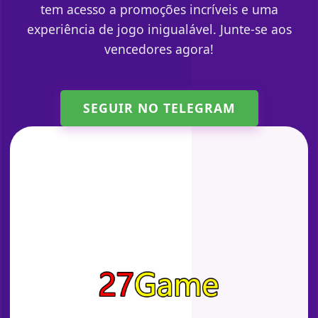
tem acesso a promoções incríveis e uma
experiência de jogo inigualável. Junte-se aos
vencedores agora!
SEGUIR NO TELEGRAM