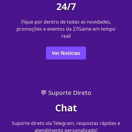
24/7
Fique por dentro de todas as novidades,
promoções e eventos da 27Game em tempo
real!
Ver Notícias
💬 Suporte Direto
Chat
Suporte direto via Telegram, respostas rápidas e
atendimento personalizado!