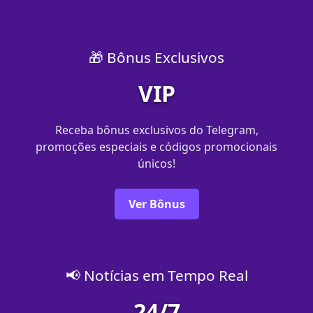
🎁 Bônus Exclusivos
VIP
Receba bônus exclusivos do Telegram,
promoções especiais e códigos promocionais
únicos!
Ver Bônus
📢 Notícias em Tempo Real
24/7