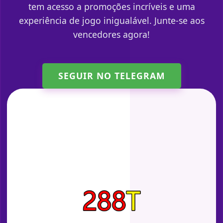
tem acesso a promoções incríveis e uma
experiência de jogo inigualável. Junte-se aos
vencedores agora!
SEGUIR NO TELEGRAM