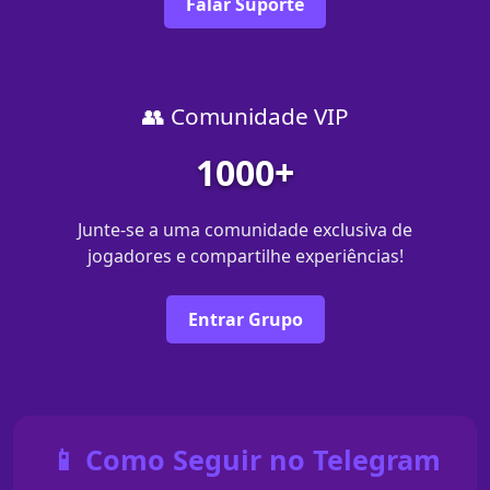
Falar Suporte
👥 Comunidade VIP
1000+
Junte-se a uma comunidade exclusiva de
jogadores e compartilhe experiências!
Entrar Grupo
📱 Como Seguir no Telegram