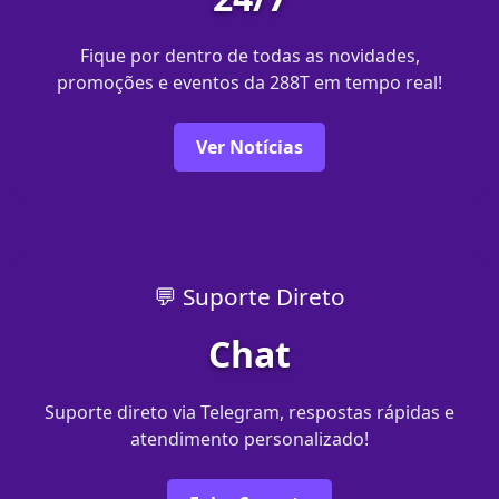
Fique por dentro de todas as novidades,
promoções e eventos da 288T em tempo real!
Ver Notícias
💬 Suporte Direto
Chat
Suporte direto via Telegram, respostas rápidas e
atendimento personalizado!