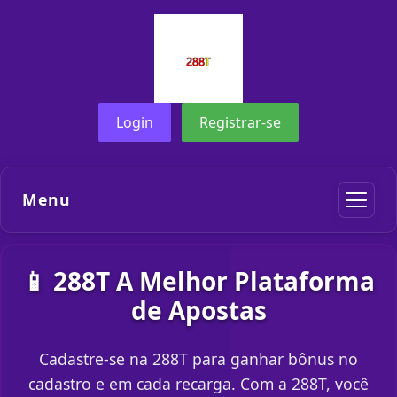
Login
Registrar-se
Menu
📱 288T A Melhor Plataforma
de Apostas
Cadastre-se na 288T para ganhar bônus no
cadastro e em cada recarga. Com a 288T, você