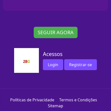
SEGUIR AGORA
Acessos
Login
Registrar-se
Políticas de Privacidade
Termos e Condições
Sitemap