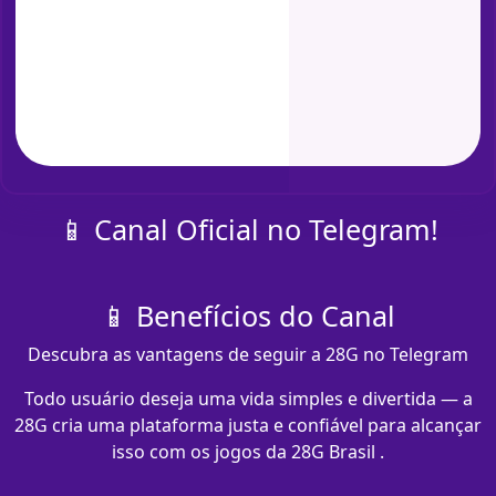
📱 Canal Oficial no Telegram!
📱 Benefícios do Canal
Descubra as vantagens de seguir a 28G no Telegram
Todo usuário deseja uma vida simples e divertida — a
28G cria uma plataforma justa e confiável para alcançar
isso com os jogos da 28G Brasil .