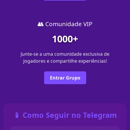
👥 Comunidade VIP
1000+
Junte-se a uma comunidade exclusiva de
jogadores e compartilhe experiências!
Entrar Grupo
📱 Como Seguir no Telegram