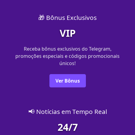
🎁 Bônus Exclusivos
VIP
Receba bônus exclusivos do Telegram,
promoções especiais e códigos promocionais
únicos!
Ver Bônus
📢 Notícias em Tempo Real
24/7