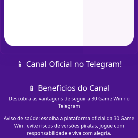
📱 Canal Oficial no Telegram!
📱 Benefícios do Canal
Descubra as vantagens de seguir a 30 Game Win no
Telegram
Aviso de saúde: escolha a plataforma oficial da 30 Game
Win , evite riscos de versões piratas, jogue com
responsabilidade e viva com alegria.