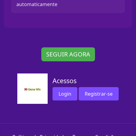
automaticamente
SEGUIR AGORA
Acessos
Login
Registrar-se