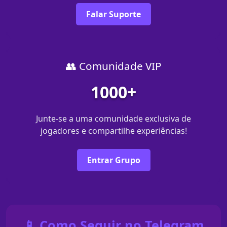
Falar Suporte
👥 Comunidade VIP
1000+
Junte-se a uma comunidade exclusiva de
jogadores e compartilhe experiências!
Entrar Grupo
📱 Como Seguir no Telegram