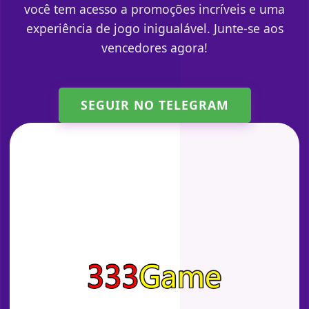
você tem acesso a promoções incríveis e uma
experiência de jogo inigualável. Junte-se aos
vencedores agora!
SEGUIR NO TELEGRAM