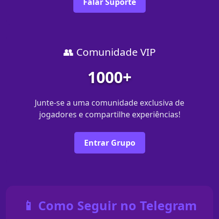
Falar Suporte
👥 Comunidade VIP
1000+
Junte-se a uma comunidade exclusiva de
jogadores e compartilhe experiências!
Entrar Grupo
📱 Como Seguir no Telegram