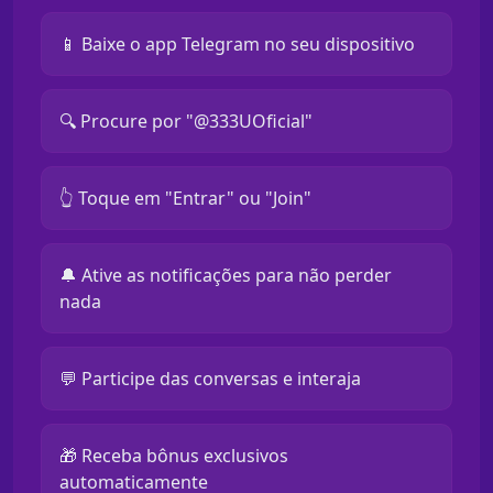
📱 Baixe o app Telegram no seu dispositivo
🔍 Procure por "@333UOficial"
👆 Toque em "Entrar" ou "Join"
🔔 Ative as notificações para não perder
nada
💬 Participe das conversas e interaja
🎁 Receba bônus exclusivos
automaticamente