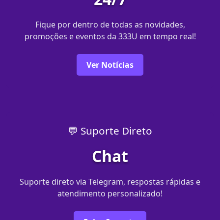
Fique por dentro de todas as novidades,
promoções e eventos da 333U em tempo real!
Ver Notícias
💬 Suporte Direto
Chat
Suporte direto via Telegram, respostas rápidas e
atendimento personalizado!