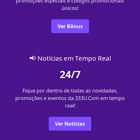
promoções especiais e códigos promocionais
únicos!
Ver Bônus
📢 Notícias em Tempo Real
24/7
Fique por dentro de todas as novidades,
promoções e eventos da 333U.Com em tempo
real!
Ver Notícias