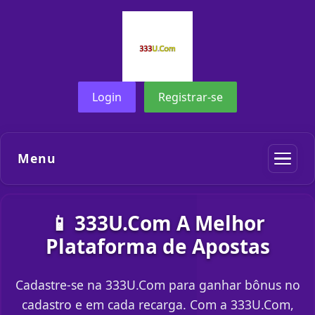
Login
Registrar-se
Menu
📱 333U.Com A Melhor
Plataforma de Apostas
Cadastre-se na 333U.Com para ganhar bônus no
cadastro e em cada recarga. Com a 333U.Com,