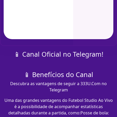
📱 Canal Oficial no Telegram!
📱 Benefícios do Canal
Descubra as vantagens de seguir a 333U.Com no
Telegram
Uma das grandes vantagens do Futebol Studio Ao Vivo
é a possibilidade de acompanhar estatísticas
detalhadas durante a partida, como:Posse de bola: