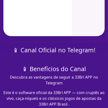
📱 Canal Oficial no Telegram!
📱 Benefícios do Canal
Descubra as vantagens de seguir a 33Brl APP no
Telegram
Este é o software oficial da 33Brl APP — com crupiês ao
vivo, caça-níqueis e os clássicos jogos de apostas da
33Brl APP Brasil .