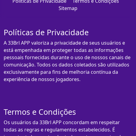
Políticas de Privacidade
Termos e Condições
Sitemap
Políticas de Privacidade
A 33Brl APP valoriza a privacidade de seus usuários e
está empenhada em proteger todas as informações
pessoais fornecidas durante o uso de nossos canais de
comunicação. Todos os dados coletados são utilizados
exclusivamente para fins de melhoria contínua da
experiência de nossos jogadores.
Termos e Condições
Os usuários da 33Brl APP concordam em respeitar
todas as regras e regulamentos estabelecidos. É