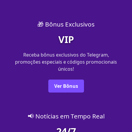
🎁 Bônus Exclusivos
VIP
Receba bônus exclusivos do Telegram,
promoções especiais e códigos promocionais
únicos!
Ver Bônus
📢 Notícias em Tempo Real
24/7