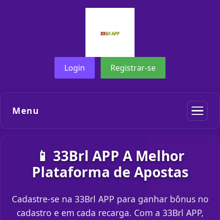
Login
Registrar-se
Menu
📱 33Brl APP A Melhor
Plataforma de Apostas
Cadastre-se na 33Brl APP para ganhar bônus no
cadastro e em cada recarga. Com a 33Brl APP,