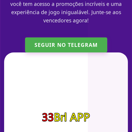
você tem acesso a promoções incríveis e uma
experiência de jogo inigualável. Junte-se aos
vencedores agora!
SEGUIR NO TELEGRAM