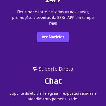
Fique por dentro de todas as novidades,
promoções e eventos da 33Brl APP em tempo
real!
Ver Notícias
💬 Suporte Direto
Chat
Suporte direto via Telegram, respostas rápidas e
atendimento personalizado!