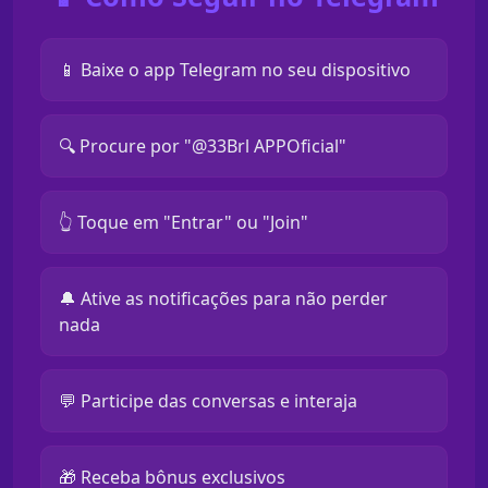
📱 Baixe o app Telegram no seu dispositivo
🔍 Procure por "@33Brl APPOficial"
👆 Toque em "Entrar" ou "Join"
🔔 Ative as notificações para não perder
nada
💬 Participe das conversas e interaja
🎁 Receba bônus exclusivos