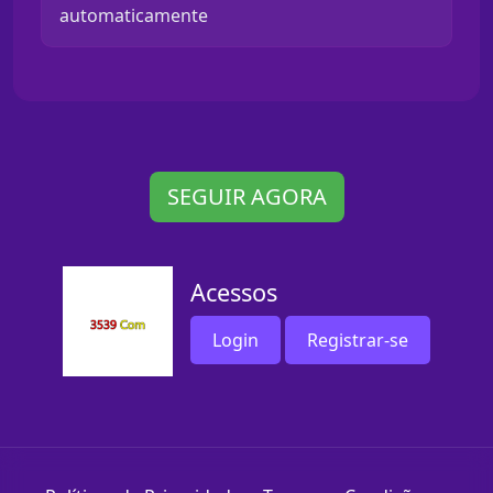
automaticamente
SEGUIR AGORA
Acessos
Login
Registrar-se