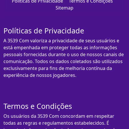
Políticas de Privacidade
Termos e Condições
Sitemap
Políticas de Privacidade
A 3539 Com valoriza a privacidade de seus usuários e
está empenhada em proteger todas as informações
pessoais fornecidas durante o uso de nossos canais de
comunicação. Todos os dados coletados são utilizados
exclusivamente para fins de melhoria contínua da
experiência de nossos jogadores.
Termos e Condições
Os usuários da 3539 Com concordam em respeitar
todas as regras e regulamentos estabelecidos. É