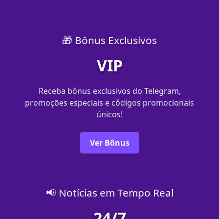
🎁 Bônus Exclusivos
VIP
Receba bônus exclusivos do Telegram,
promoções especiais e códigos promocionais
únicos!
Ver Bônus
📢 Notícias em Tempo Real
24/7