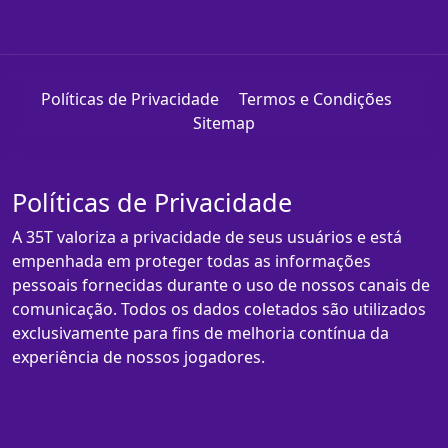
Políticas de Privacidade
Termos e Condições
Sitemap
Políticas de Privacidade
A 35T valoriza a privacidade de seus usuários e está
empenhada em proteger todas as informações
pessoais fornecidas durante o uso de nossos canais de
comunicação. Todos os dados coletados são utilizados
exclusivamente para fins de melhoria contínua da
experiência de nossos jogadores.