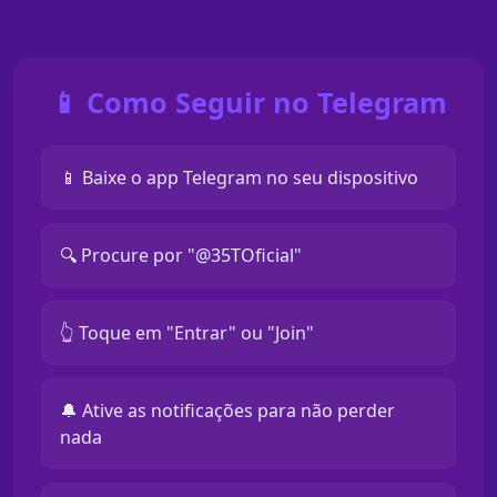
📱 Como Seguir no Telegram
📱 Baixe o app Telegram no seu dispositivo
🔍 Procure por "@35TOficial"
👆 Toque em "Entrar" ou "Join"
🔔 Ative as notificações para não perder
nada