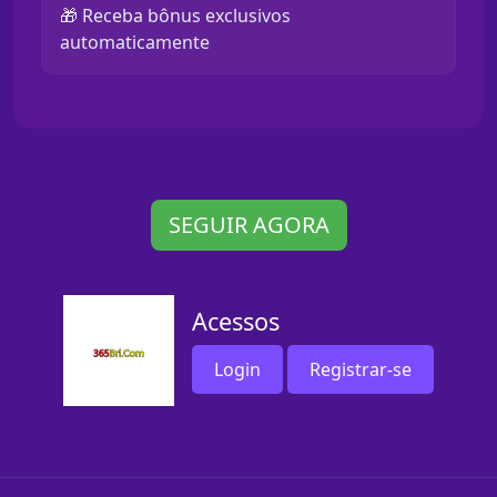
🎁 Receba bônus exclusivos
automaticamente
SEGUIR AGORA
Acessos
Login
Registrar-se