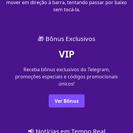
mover em direção à barra, tentando passar por baixo
sem tocá-la.
🎁 Bônus Exclusivos
VIP
Receba bônus exclusivos do Telegram,
promoções especiais e códigos promocionais
únicos!
Ver Bônus
📢 Notícias em Tempo Real