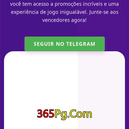
você tem acesso a promoções incríveis e uma
experiência de jogo inigualável. Junte-se aos
vencedores agora!
SEGUIR NO TELEGRAM