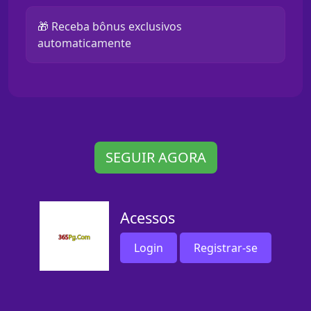
🎁 Receba bônus exclusivos
automaticamente
SEGUIR AGORA
Acessos
Login
Registrar-se