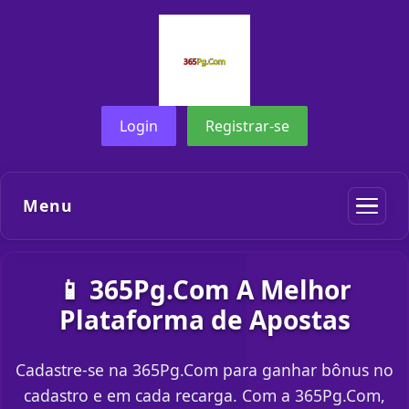
Login
Registrar-se
Menu
📱 365Pg.Com A Melhor
Plataforma de Apostas
Cadastre-se na 365Pg.Com para ganhar bônus no
cadastro e em cada recarga. Com a 365Pg.Com,