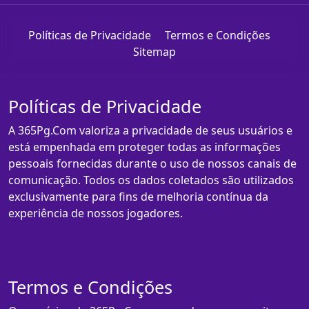
Políticas de Privacidade
Termos e Condições
Sitemap
Políticas de Privacidade
A 365Pg.Com valoriza a privacidade de seus usuários e
está empenhada em proteger todas as informações
pessoais fornecidas durante o uso de nossos canais de
comunicação. Todos os dados coletados são utilizados
exclusivamente para fins de melhoria contínua da
experiência de nossos jogadores.
Termos e Condições