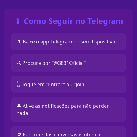
📱 Como Seguir no Telegram
📱 Baixe o app Telegram no seu dispositivo
🔍 Procure por "@3831Oficial"
👆 Toque em "Entrar" ou "Join"
🔔 Ative as notificações para não perder
nada
💬 Participe das conversas e interaja