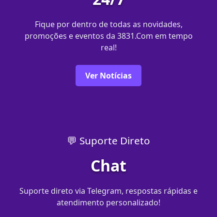
Fique por dentro de todas as novidades,
promoções e eventos da 3831.Com em tempo
real!
Ver Notícias
💬 Suporte Direto
Chat
Suporte direto via Telegram, respostas rápidas e
atendimento personalizado!