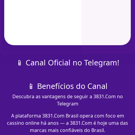
📱 Canal Oficial no Telegram!
📱 Benefícios do Canal
Descubra as vantagens de seguir a 3831.Com no
Telegram
A plataforma 3831.Com Brasil opera com foco em
cassino online há anos — a 3831.Com é hoje uma das
marcas mais confiáveis do Brasil.