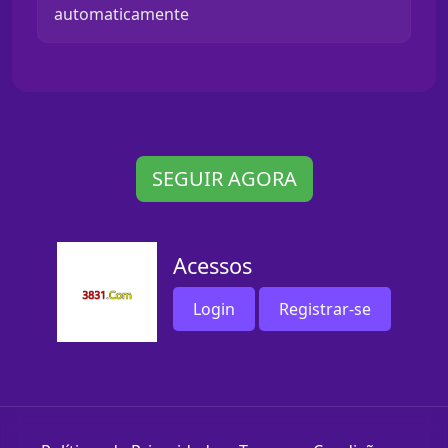
automaticamente
SEGUIR AGORA
Acessos
Login
Registrar-se