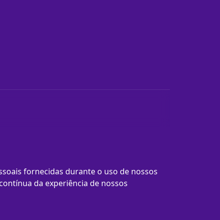
ssoais fornecidas durante o uso de nossos
 contínua da experiência de nossos