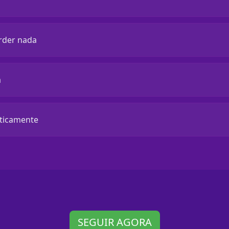
erder nada
a
aticamente
SEGUIR AGORA