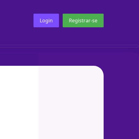
Login
Registrar-se