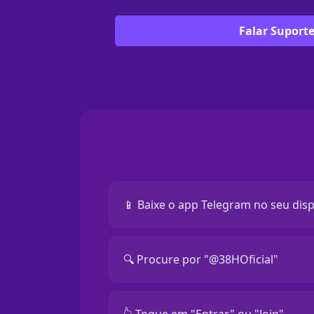
Falar Suport
📱 Baixe o app Telegram no seu disp
🔍 Procure por "@38HOficial"