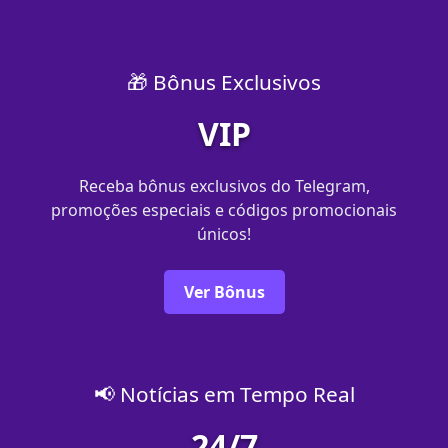
🎁 Bônus Exclusivos
VIP
Receba bônus exclusivos do Telegram,
promoções especiais e códigos promocionais
únicos!
Ver Bônus
📢 Notícias em Tempo Real
24/7