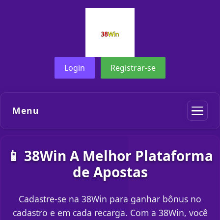
Login
Registrar-se
Menu
📱 38Win A Melhor Plataforma
de Apostas
Cadastre-se na 38Win para ganhar bônus no
cadastro e em cada recarga. Com a 38Win, você