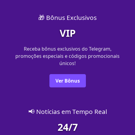
🎁 Bônus Exclusivos
VIP
Receba bônus exclusivos do Telegram,
promoções especiais e códigos promocionais
únicos!
Ver Bônus
📢 Notícias em Tempo Real
24/7