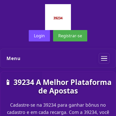
Login
Registrar-se
Menu
📱 39234 A Melhor Plataforma
de Apostas
Cadastre-se na 39234 para ganhar bônus no
cadastro e em cada recarga. Com a 39234, você