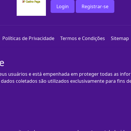
Login
Registrar-se
Políticas de Privacidade
Termos e Condições
Sitemap
de
 seus usuários e está empenhada em proteger todas as inf
dados coletados são utilizados exclusivamente para fins d