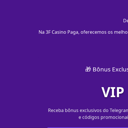
De
Na 3F Casino Paga, oferecemos os melho
🎁 Bônus Exclu
VIP
Receba bônus exclusivos do Telegra
e códigos promocionai