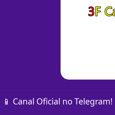
📱 Canal Oficial no Telegram!