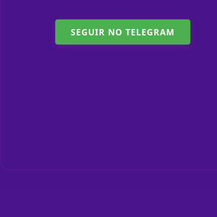
SEGUIR NO TELEGRAM