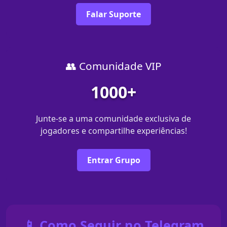
Falar Suporte
👥 Comunidade VIP
1000+
Junte-se a uma comunidade exclusiva de
jogadores e compartilhe experiências!
Entrar Grupo
📱 Como Seguir no Telegram