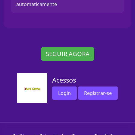
automaticamente
SEGUIR AGORA
Acessos
Login
Registrar-se