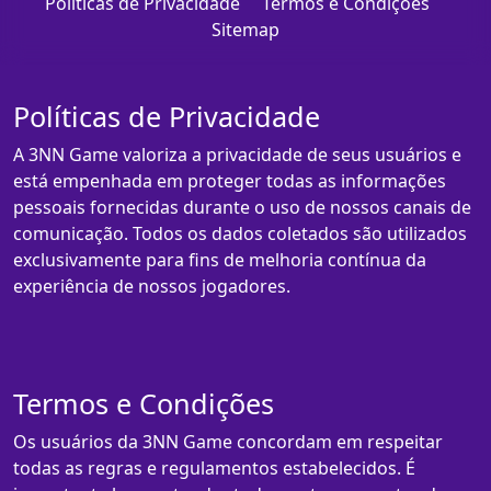
Políticas de Privacidade
Termos e Condições
Sitemap
Políticas de Privacidade
A 3NN Game valoriza a privacidade de seus usuários e
está empenhada em proteger todas as informações
pessoais fornecidas durante o uso de nossos canais de
comunicação. Todos os dados coletados são utilizados
exclusivamente para fins de melhoria contínua da
experiência de nossos jogadores.
Termos e Condições
Os usuários da 3NN Game concordam em respeitar
todas as regras e regulamentos estabelecidos. É